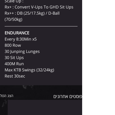
Scale Up :
Rx+ : Convert V-Ups To GHD Sit Ups
Rx++ : DB (25/17.5kg) / D-Ball 
(70/50kg)
ENDURANCE 
Every 8:30Min x5
800 Row
30 Junping Lunges
30 Sit Ups
400M Run
Max KTB Swings (32/24kg)
Rest 30sec
פוסטים אחרונים
הצג הכול