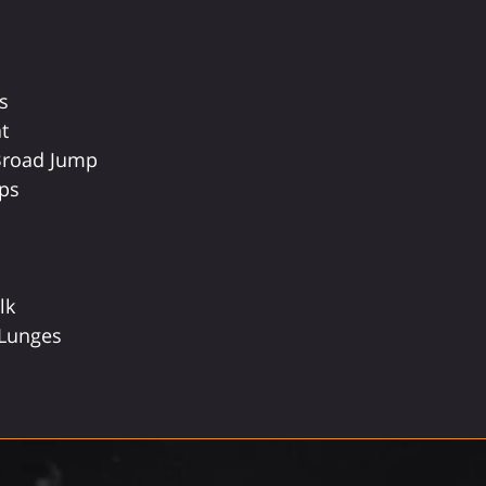
s
t
Broad Jump
ps
lk
Lunges