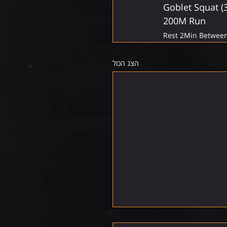
Goblet Squat (
200M Run
Rest 2Min Between
הצג הכול