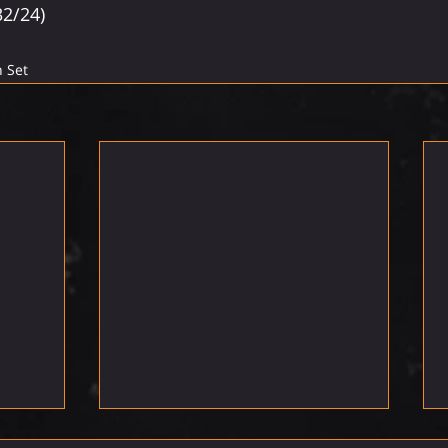
32/24)
 Set