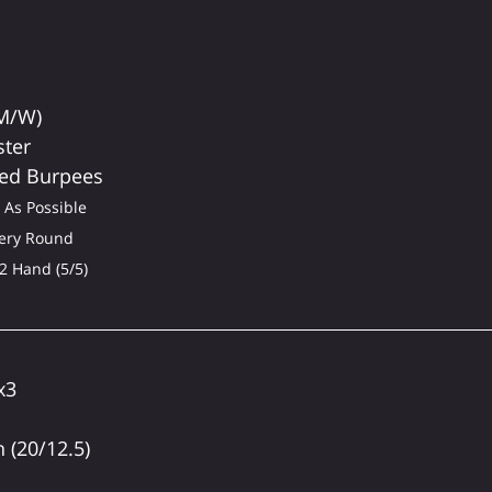
(M/W)
ster
ed Burpees
 As Possible
ery Round
2 Hand (5/5)
x3
 (20/12.5)