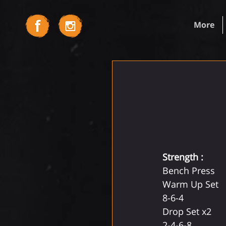
More
Strength : 
Bench Press
Warm Up Set
8-6-4
Drop Set x2
2-4-6-8