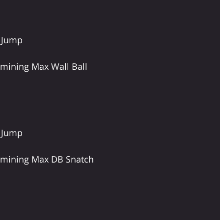
x Jump
mining Max Wall Ball
x Jump
amining Max DB Snatch