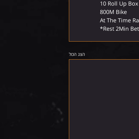
10 Roll Up Bo
800M Bike
At The Time R
*Rest 2Min Be
הצג הכול