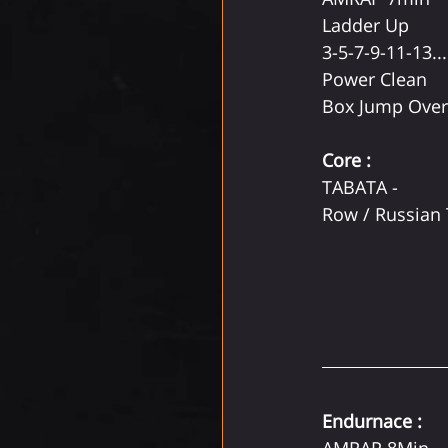
Ladder Up 
3-5-7-9-11-13...
Power Clean 
Box Jump Over
Core :
TABATA - 
Row / Russian 
Endurnace :
AMRAP 8Min