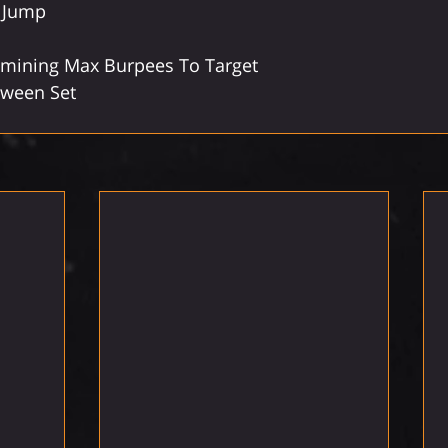
x Jump
amining Max Burpees To Target
tween Set