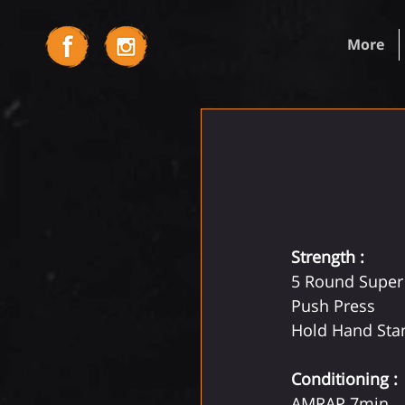
More
Strength : 
5 Round Super 
Push Press 
Hold Hand Stan
Conditioning : 
AMRAP 7min 