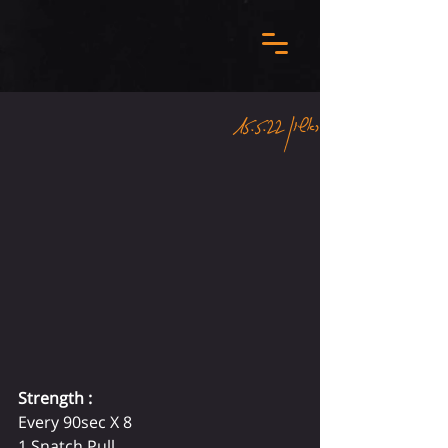
ראשון 15.5.22
Strength :
Every 90sec X 8 
1 Snatch Pull 