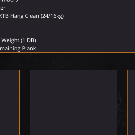
er
KTB Hang Clean (24/16kg)
 Weight (1 DB)
emaining Plank