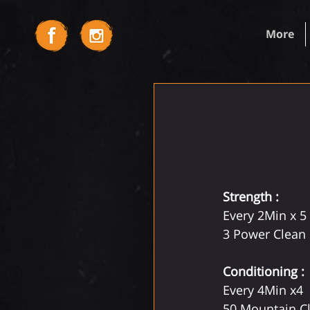
More
Strength :
Every 2Min x 5
3 Power Clean 
Conditioning : 
Every 4Min x4
50 Mountain C