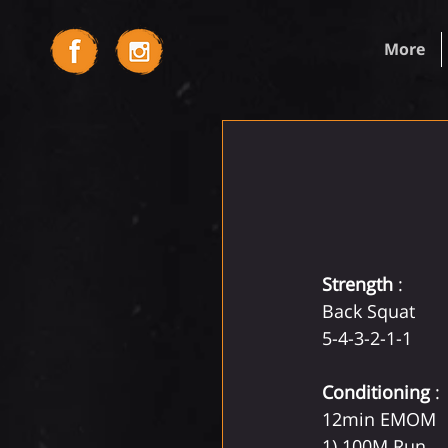
More
Strength
 :
Back Squat 
5-4-3-2-1-1
Conditioning
 : 
12min EMOM
1) 100M Run