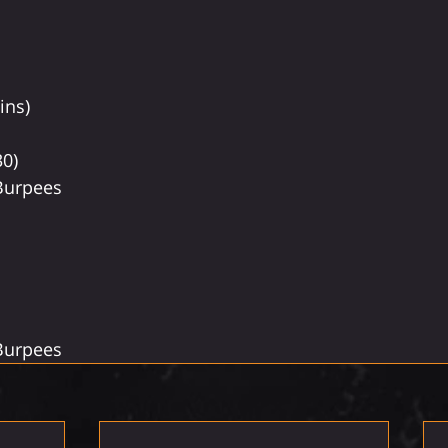
ins)
30)
Burpees
Burpees