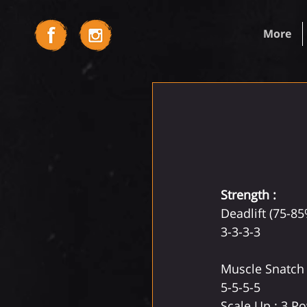
More
Strength :
Deadlift (75-85
3-3-3-3
Muscle Snatch
5-5-5-5
Scale Up : 3 P