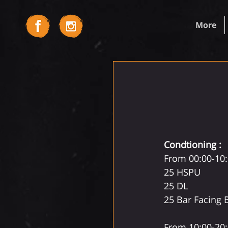
More
Condtioning : 
From 00:00-10:
25 HSPU  
25 DL  
25 Bar Facing 
From 10:00-20: