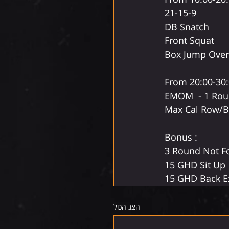
21-15-9  
DB Snatch  
Front Squat  
Box Jump Over
From 20:00-30
EMOM  - 1 Roun
Max Cal Row/Bik
Bonus : 
3 Round Not Fo
15 GHD Sit Up
15 GHD Back E
הצג הכול