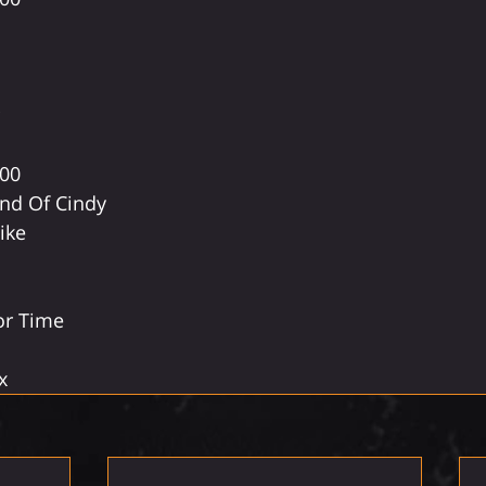
:00
d Of Cindy  
e     
r Time  
x 