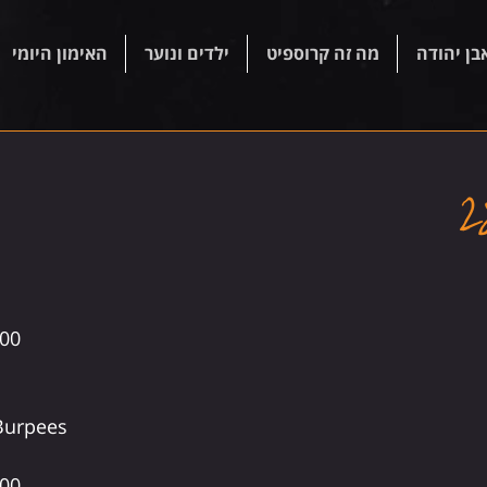
בן יהודה
מה זה קרוספיט
ילדים ונוער
האימון היומי
00  
Burpees   
00 