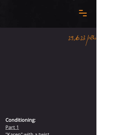
ראשון 29.10.23
Conditioning
:
Part 1
"Karen" with a twist