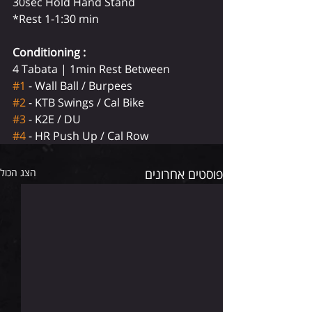
30sec Hold Hand Stand 
*Rest 1-1:30 min
Conditioning : 
4 Tabata | 1min Rest Between 
#1
 - Wall Ball / Burpees  
#2
 - KTB Swings / Cal Bike 
#3
 - K2E / DU  
#4
 - HR Push Up / Cal Row
פוסטים אחרונים
הצג הכול