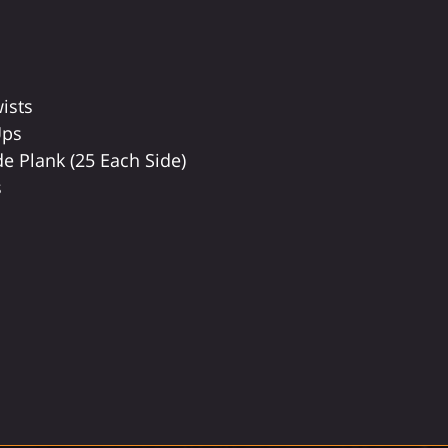
ists 
Ups
e Plank (25 Each Side)
s