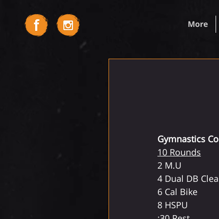
More
Gymnastics Con
10 Rounds
2 M.U
4 Dual DB Clean
6 Cal Bike
8 HSPU
:30 Rest