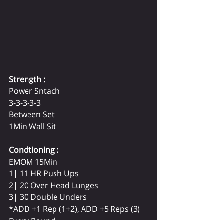
Strength :
Power Sntach 
3-3-3-3-3
Between Set
1Min Wall Sit
Condtioning :
EMOM 15Min
1| 11 HR Push Ups 
2| 20 Over Head Lunges 
3| 30 Double Unders 
*ADD +1 Rep (1+2), ADD +5 Reps (3) 