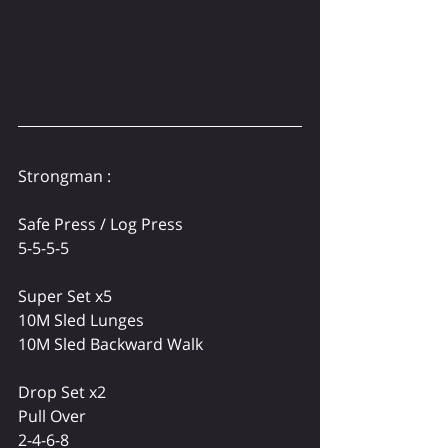
Strongman :
Safe Press / Log Press
5-5-5-5
Super Set x5
10M Sled Lunges
10M Sled Backward Walk
Drop Set x2
Pull Over
2-4-6-8