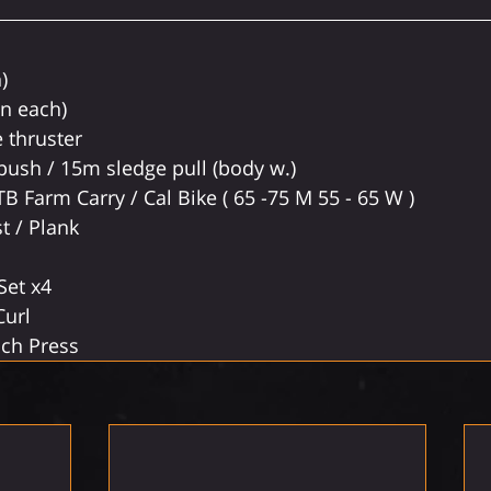
)
n each)
re thruster
push / 15m sledge pull (body w.)
 Farm Carry / Cal Bike ( 65 -75 M 55 - 65 W )
t / Plank
Set x4
Curl
ch Press