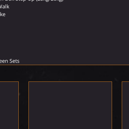
Walk
ike
een Sets