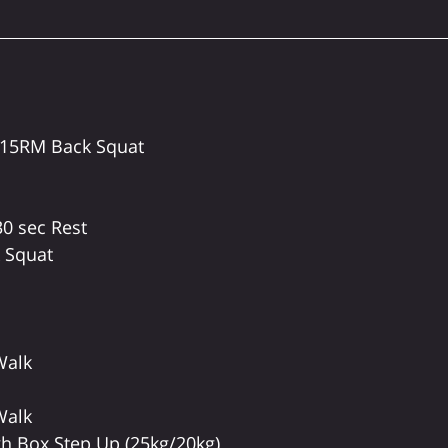
 15RM Back Squat
30 sec Rest
 Squat
Walk
Walk
h Box Step Up (25kg/20kg)