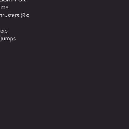
Time
rusters (Rx: 
ers
 Jumps