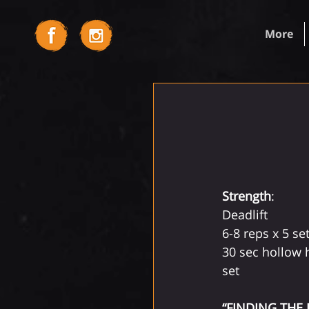
More
Strength
:
Deadlift
6-8 reps x 5 se
30 sec hollow h
set
“FINDING THE L