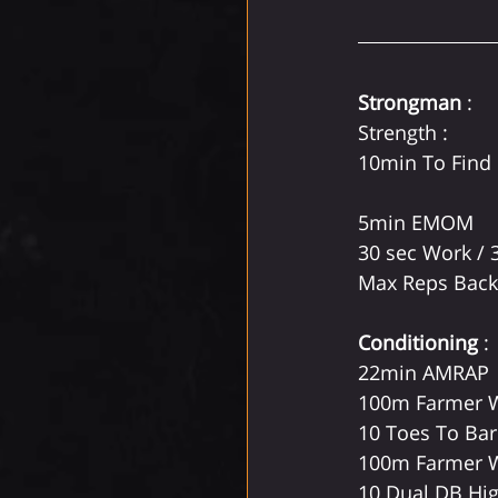
Strongman
 : 
Strength :
10min To Find
5min EMOM
30 sec Work / 
Max Reps Back
Conditioning
 :
22min AMRAP
100m Farmer 
10 Toes To Bar
100m Farmer 
10 Dual DB Hig