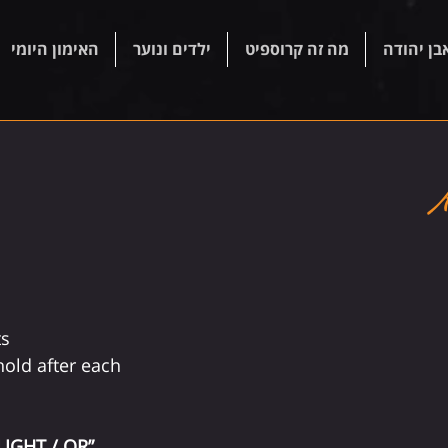
בן יהודה
מה זה קרוספיט
ילדים ונוער
האימון היומי
ts
old after each 
IGHT / OR” 