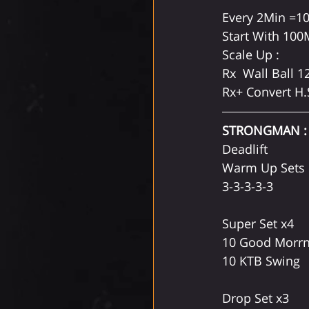
Every 2Min =1
Start With 10
Scale Up :
Rx  Wall Ball 1
Rx+ Convert H.
STRONGMAN :
Deadlift
Warm Up Sets :
3-3-3-3-3
Super Set x4
10 Good Morrn
10 KTB Swing
Drop Set x3