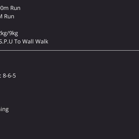
00m Run
0M Run
2kg/9kg
S.P.U To Wall Walk
 8-6-5
ing