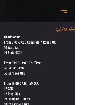
שישי 21.1.22
Conditioning
From 0:00-09:00 Complete 7 Round Of:
10 Wall Ball  
10 Plate G2OH 
From 09:00-18:00  For Time: 
30 Squat Clean  
30 Burpees OTB  
From 18:00-27:00  AMRAP:
12 C2B  
12 Ring Dips  
24 Jumping Lunges  
100m Farmer Carry   