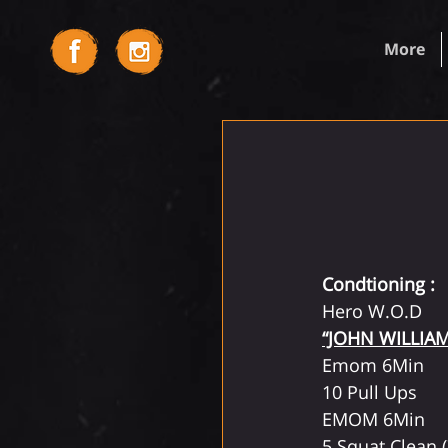
More
Condtioning : 
Hero W.O.D 
“JOHN WILLIA
Emom 6Min
10 Pull Ups
EMOM 6Min
5 Squat Clean 