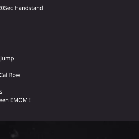
20Sec Handstand
 Jump
 Cal Row
s
ween EMOM !