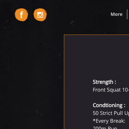
More
Strength : 
Front Squat 10-
Condtioning :
50 Strict Pull U
*Every Break:
200m Run 