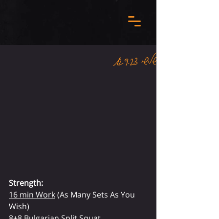
שלישי 12.9.23
Strength:
16 min Work
 (As Many Sets As You 
Wish)
8+8 Bulgarian Split Squat