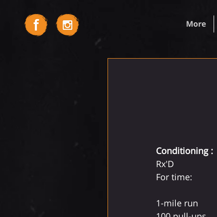
More
Conditioning :
Rx'D
For time:
1-mile run
100 pull-ups