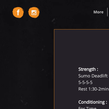
More
Strength :
Sumo Deadlift 
5-5-5-5
Rest 1:30-2min
Conditioning :
For Time