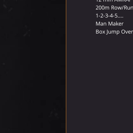
200m Row/Ru
1-2-3-4-5....
Man Maker
Box Jump Over