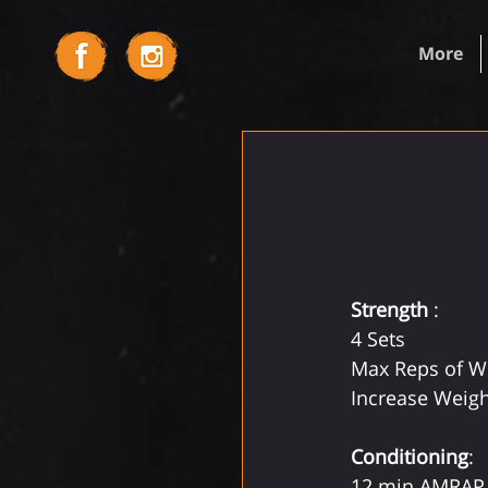
More
Strength
 :
4 Sets
Max Reps of W
Increase Weigh
Conditioning
:
12 min AMRAP