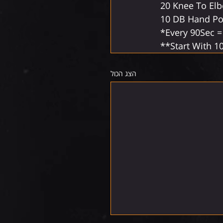
20 Knee To El
10 DB Hand Po
*Every 90Sec =
**Start With 1
הצג הכול