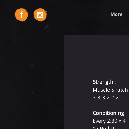
More
Strength
 :
Muscle Snatch
3-3-3-2-2-2
Conditioning
 :
Every 2:30 x 4
12 Pull Ups