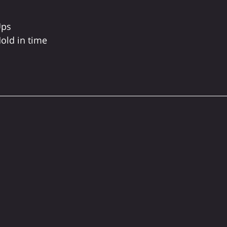
Ups
old in time 
s