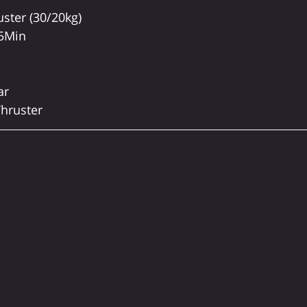
uster (30/20kg)
5Min
ar
Thruster