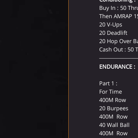
Buy In : 50 Thr
Then AMRAP 1
20 V-Ups
20 Deadlift
20 Hop Over B
Cash Out : 50 
ENDURANCE :
Part 1 :
For Time
400M Row
20 Burpees
400M  Row
40 Wall Ball 
400M  Row